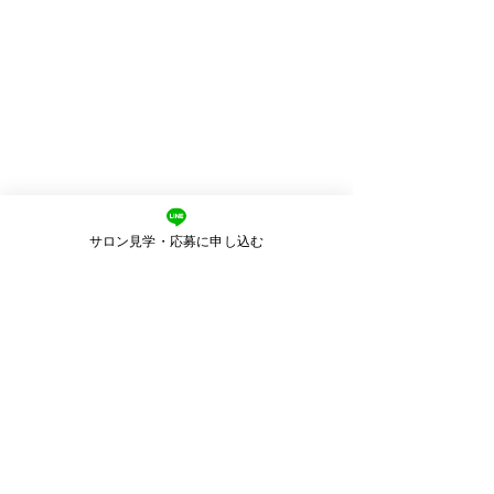
サロン見学・応募に申し込む
私たち
MIRAが大切にしていること
私たちは、
「美容師として長く幸せに働ける環
境」
を本気でつくっています。
売上だけを追いかけるのではなく、